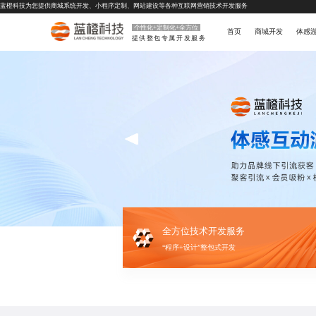
蓝橙科技为您提供
商城系统开发
、
小程序定制
、
网站建设
等各种互联网营销技术开发服务
个性化+定制化+全方位
首页
商城开发
体感
提供整包专属开发服务
全方位技术开发服务
“程序+设计”整包式开发