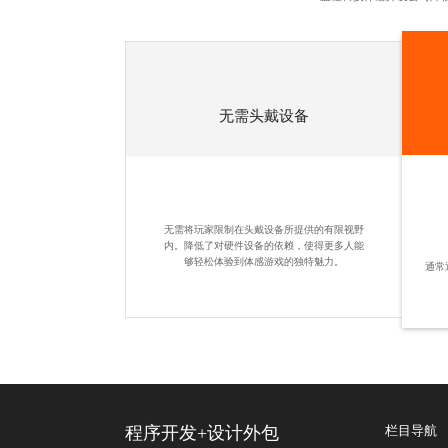
无需头戴设备
无需将玩家限制在头戴设备所提供的有限视野
内。降低了对硬件设备的依赖，使得更多人能
够轻松体验到体感游戏的独特魅力。
通常
程序开发
+
设计外包
栏目导航