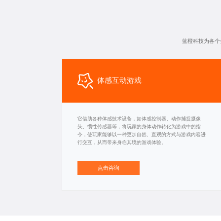
蓝橙科技为各个
体感互动游戏
它借助各种体感技术设备，如体感控制器、动作捕捉摄像
头、惯性传感器等，将玩家的身体动作转化为游戏中的指
令，使玩家能够以一种更加自然、直观的方式与游戏内容进
行交互，从而带来身临其境的游戏体验。
点击咨询