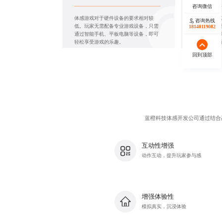
体感游戏对于硬件设备的要求相对较
体感游戏以
咨询热线
低。玩家无需配备专业游戏设备，只需
多样的游戏
18140119082
通过智能手机、平板电脑等设备，即可
技，从冒险
轻松享受游戏的乐趣。
几乎涵盖了
回到顶部
蓝橙科技
体感开发公司
通过结合
互动性增强
动作互动，提升玩家参与感
增强体验性
模拟真实，沉浸体验