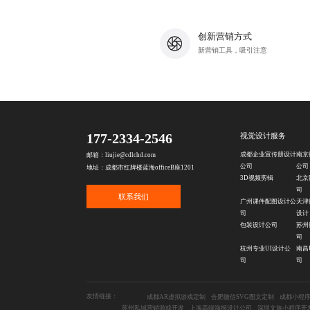
创新营销方式
新营销工具，吸引注意
177-2334-2546
视觉设计服务
成都企业宣传册设计
南京
邮箱：liujie@cdlchd.com
公司
公司
地址：成都市红牌楼蓝海officeB座1201
3D视频剪辑
北京
司
联系我们
广州课件配图设计公
天津
司
设计
包装设计公司
苏州
司
杭州专业UI设计公
南昌
司
司
友情链接：
成都AR虚拟游戏定制
合肥微信SVG图文定制
成都小程
苏州私域营销游戏开发
上海高端海报设计公司
深圳文旅小程序开