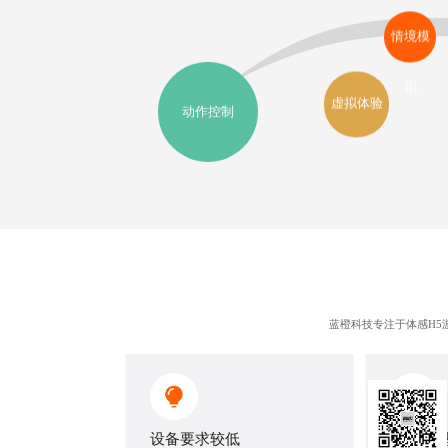
情境模
拟
虚拟体验
动作控制
蓝橙科技专注于
体感H5
设备要求较低
游戏类