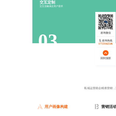
交互定制
行为分析
流程设计
交互流畅满足用户需求
反馈机制
操作便捷
03
咨询热线
17723342546
回到顶部
私域运营助企精准营销，
用户画像构建
营销活