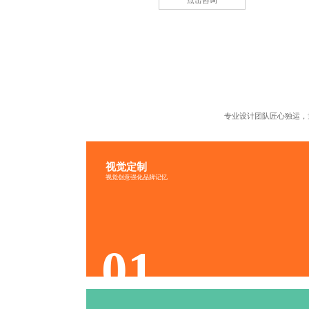
点击咨询
专业设计团队匠心独运，
视觉定制
视觉传递
品牌识别
视觉创意强化品牌记忆
文化融入
色调协调
01