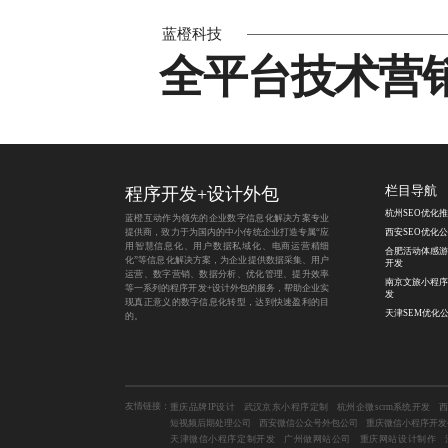
蓝橙科技
全平台技术营
程序开发
+
设计外包
栏目导航
杭州SEO优化
蓝橙互动作为领先的企业数字信息化解决方案专业
提供商，致力于为国内的中小传统企业打造专属“应
西安SEO优化
用智慧信息化、用户数据私域化、电商运营精细
合肥活动体感游
化”等信息化解决方案，为企业提供数据采集、用户
开发
运营、数字营销、数据分析、优化管理、提升效率
南京文旅小程序
等一系列的程序开发+设计外包的服务，帮助企业实
发
现真正意义的数字信息化转型，达到快速盈利的目
天津SEM优化
的。
友情链接：
重庆品牌IP设计
武汉京东小程序定制
杭州企微scrm系统开发
短视频后期处理公司
西安微信公众号外包公司
重庆微信小程序开发
天津微信小程序定制开发
广州做网站公司
重庆网站设计制作