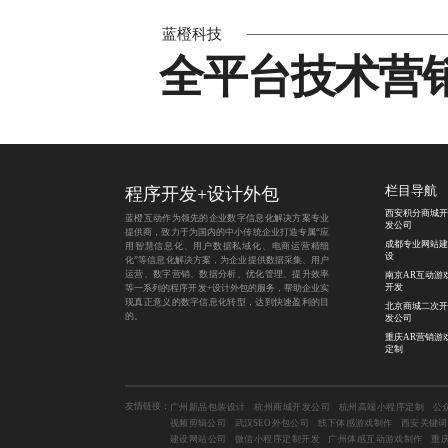
蓝橙科技
全平台技术营
程序开发
+
设计外包
栏目导航
西安积分商城开
蓝橙互动作为领先的企业数字信息化解决方案专业
发公司
提供商，致力于为国内的中小传统企业打造专属“应
成都专业网站建
用智慧信息化、用户数据私域化、电商运营精细
设
化”等信息化解决方案，为企业提供数据采集、用户
运营、数字营销、数据分析、优化管理、提升效率
南京AR互动游
开发
等一系列的程序开发+设计外包的服务，帮助企业实
现真正意义的数字信息化转型，达到快速盈利的目
北京商城二次开
的。
发公司
重庆AR营销游
定制
友情链接：
广州新品包装设计
杭州商城开发公司
杭州高端小程序定制
公
视频剪辑公司
武汉SEO外包公司
线下体感游戏制作
西安关键词
建设网站公司
微信小程序定制开发
广州体感互动游戏制作
重