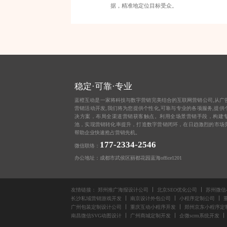
据，精准地定位目标受众。
稳定·可靠·专业
蓝橙互动是一家将科技与数字营销完美结合的互联网营销公司,从
广
营销活动开发,我们将为您提供个性化,可靠与专业的各项服务,提供
决方案，布局全渠道营销获客触点。利用全场景营销手段，构建
池，实现营销转化率提升，打造数字营销闭环，在日趋激烈的市场
帮助企业快速抢占营销先机。
177-2334-2546
微信联络：
办公地址：成都市武侯区丽都花园蓝海office1201
友情链接：
郑州推广海报设计公司
北京SEO优化公司
苏州微信
长沙私域营销游戏开发
南京设计外包公司
小程序定制公司
广州包装定制设计公司
重庆互动小程序开发
郑州京东小程序定
南昌微信SVG动图设计
广州商城定制开发
企微scrm系统开发