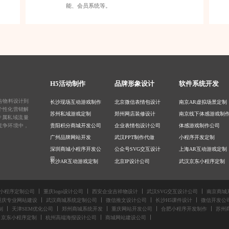
能、会员系统等。
H5活动制作
品牌形象设计
软件系统开发
告物料设计
到
长沙现场互动游戏制作
北京微信表情包设计
南京AR虚拟场景定制
个性化营销解
苏州私域游戏定制
郑州网店装修设计
南京线下体感游戏制
专属私域流量
竞争环境中，
贵阳积分商城开发公司
企业表情包设计公司
体感游戏制作公司
广州品牌网站开发
武汉PPT制作代做
小程序开发定制
深圳商城小程序开发公
公众号SVG交互设计
上海AR互动游戏定制
司
长沙AR互动游戏定制
北京IP设计公司
武汉京东小程序定制
北京AR游戏小程序开发
广州视频后期制作公司
深圳建设网站公司
郑州体感营销游戏定制
北京网课课件制作公司
广州现场体感游戏定
小程序定制公司
重庆logo设计公司
西安企业吉祥物设计
武汉SVG交互设计公司
南京商城
深圳企业网站建设
郑州商品包装设计公司
上海商城系统开发
重庆专业网站建设
武汉商城系统定制公司
微信推文设计公司
长沙H5课件设计
微信开发公
郑州微信小程序定制公
成都产品宣传册设计公
郑州会员系统开发公
制
天津SEM优化公司
郑州商城系统开发
重庆网站开发公司
合肥小程序开发制作
苏州
京东小程序定制
杭州高端海报设计公司
商城网站建设公司
司
司