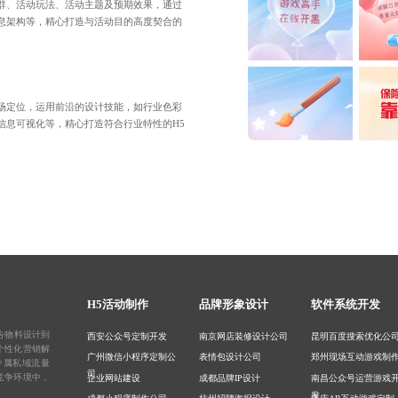
群、活动玩法、活动主题及预期效果，通过
息架构等，精心打造与活动目的高度契合的
场定位，运用前沿的设计技能，如行业色彩
信息可视化等，精心打造符合行业特性的H5
H5活动制作
品牌形象设计
软件系统开发
告物料设计
到
西安公众号定制开发
南京网店装修设计公司
昆明百度搜索优化公
个性化营销解
广州微信小程序定制公
表情包设计公司
郑州现场互动游戏制
专属私域流量
司
竞争环境中，
企业网站建设
成都品牌IP设计
南昌公众号运营游戏
发