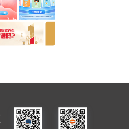
司
作
开