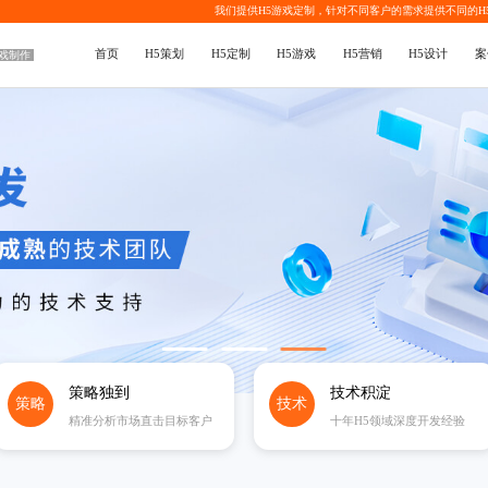
我们提供
H5游戏定制
，针对不同客户的需求提供不同的
H
首页
H5策划
H5定制
H5游戏
H5营销
H5设计
案
游戏制作
策略独到
技术积淀
策略
技术
精准分析市场直击目标客户
十年H5领域深度开发经验