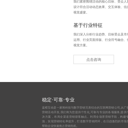
我们紧密围绕活动的核心目标、受众人
设计符合活动动态效果、交互体验、信
视觉盛宴。
基于行业特征
我们深入分析行业趋势、目标受众及市
运用、行业页面排版、行业符号融合、
视觉方案。
点击咨询
稳定·可靠·专业
蓝橙互动是一家将科技与数字营销完美结合的互联网营销公司,从
广
营销活动开发,我们将为您提供个性化,可靠与专业的各项服务,提供
决方案，布局全渠道营销获客触点。利用全场景营销手段，构建
池，实现营销转化率提升，打造数字营销闭环，在日趋激烈的市场
帮助企业快速抢占营销先机。