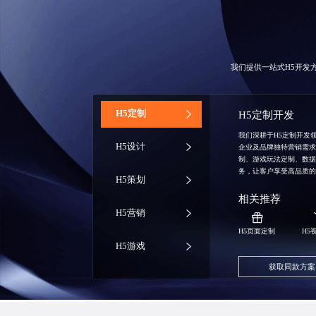
我们提供一站式H5开发
‌H5定制
H5定制开发
我们深耕于H5定制开发
H5设计
企业及品牌独特营销需
制、游戏玩法定制、数
务，让客户享受高品质
H5策划
相关推荐
H5营销
H5页面定制
H5
H5游戏
获取同款方案