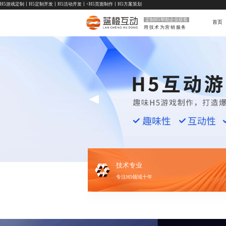
H5游戏定制
丨
H5定制开发
丨
H5活动开发
丨<
H5页面制作
丨
H5方案策划
定制H5帮助企业获客
首页
用技术为营销服务
技术专业
专注H5领域十年