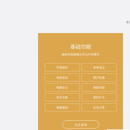
不
基础功能
确保页面能够正常运行和展示
页面跳转
表单提交
海报保存
图片轮播
地图定位
搜索功能
语言切换
签到打卡
视频播放
社交分享
点击咨询