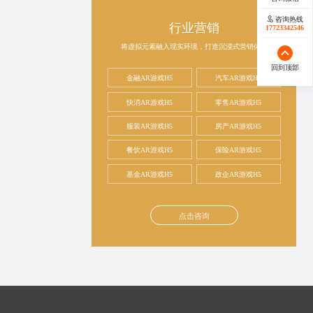
咨询热线
行业营销
17723342546
将虚拟元素融入现实环境，打造沉浸式营销体验
回到顶部
金融AR游戏H5
汽车AR游戏H5
快消AR游戏H5
零售AR游戏H5
服装AR游戏H5
房产AR游戏H5
餐饮AR游戏H5
保险AR游戏H5
基金AR游戏H5
政企AR游戏H5
点击咨询