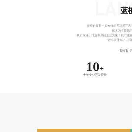
蓝
蓝橙科技是一家专业的互联网开发
技术为本是我
我们专注于打造专属的企业文化！我们注
无论项目大小，我
我们用
10
+
十年专业开发经验