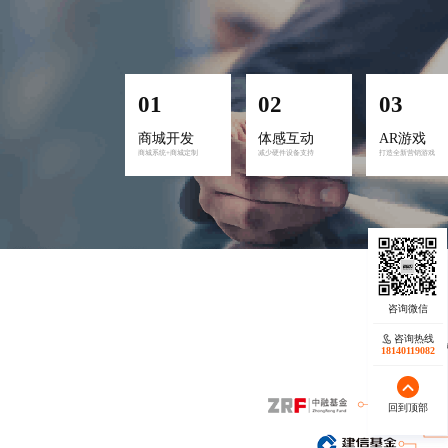
商城开发
体感互动
AR游戏
商城系统+商城定制
减少硬件设备支持
打造全新营销游戏
咨询热线
咨询热线
我们重视每一
17723342546
18140119082
回到顶部
回到顶部