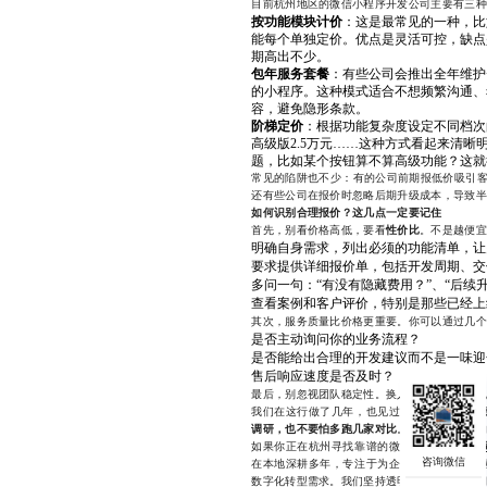
目前杭州地区的微信小程序开发公司主要有三种
按功能模块计价
：这是最常见的一种，比
能每个单独定价。优点是灵活可控，缺点
期高出不少。
包年服务套餐
：有些公司会推出全年维护
的小程序。这种模式适合不想频繁沟通、
容，避免隐形条款。
阶梯定价
：根据功能复杂度设定不同档次的
高级版2.5万元……这种方式看起来清晰
题，比如某个按钮算不算高级功能？这就
常见的陷阱也不少：有的公司前期报低价吸引客
还有些公司在报价时忽略后期升级成本，导致半
如何识别合理报价？这几点一定要记住
首先，别看价格高低，要看
性价比
。不是越便宜
明确自身需求，列出必须的功能清单，让
要求提供详细报价单，包括开发周期、交
多问一句：“有没有隐藏费用？”、“后续
查看案例和客户评价，特别是那些已经上
其次，服务质量比价格更重要。你可以通过几个
是否主动询问你的业务流程？
是否能给出合理的开发建议而不是一味迎
售后响应速度是否及时？
最后，别忽视团队稳定性。换人频繁、沟通混乱
我们在这行做了几年，也见过太多客户因为贪
调研，也不要怕多跑几家对比
。真正值得信赖的
如果你正在杭州寻找靠谱的微信小程序
开发公
在本地深耕多年，专注于为企业提供从策划到
数字化转型需求。我们坚持透明报价、合理工期