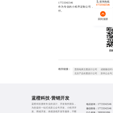
咨询热线
17723342546
17723342546
作为专业的小程序定制公司，我们能够迅速响
付。
回到顶部
扫
相关链接：
贵阳电商主图设计公司
成都微信H
北京产品长图设计公司
苏州公众号
蓝橙科技·营销开发
蓝橙科技拥有专业的设计、开发制作团队，
电话咨询：
17723342546
为您提供一站式优质
公众号开发
、
小程序开
微信联络：
17723342546
发
、
商城开发
、
体感游戏开发
等服务，不断
Q Q 咨询：
2899301896