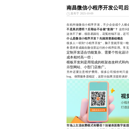
南昌微信小程序开发公司后
发布于 2025-10-09
在杭州做微信小程序开发，不少企业或个人都
不是真的透明？后期会不会被“套路”？
这些问
这块不了解，很容易踩坑，花冤枉钱不说，还可
什么是微信小程序开发？先搞清楚基础概念
很多人一听到“小程序开发”，脑子里就浮现一
务需求变成能在微信里运行的小程序应用。常见
定制开发适合功能复杂、需要个性化设计
成本相对高一些；
模板开发则是用现成的框架改改样式和内
示型网站、小型门店推广。
另外还要注意维护费用。很多公司报价时只提
bug、保障服务器稳定，这部分如果没提前谈
市场上主流收费模式有哪些？别被表面数字迷惑